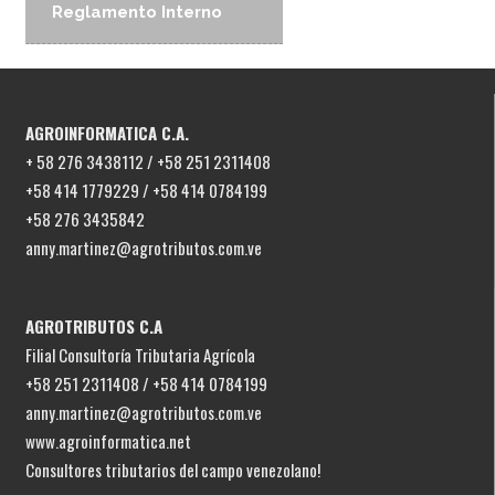
Reglamento Interno
AGROINFORMATICA C.A.
+ 58 276 3438112 / +58 251 2311408
+58 414 1779229 / +58 414 0784199
+58 276 3435842
anny.martinez@agrotributos.com.ve
AGROTRIBUTOS C.A
Filial Consultoría Tributaria Agrícola
+58 251 2311408 / +58 414 0784199
anny.martinez@agrotributos.com.ve
www.agroinformatica.net
Consultores tributarios del campo venezolano!