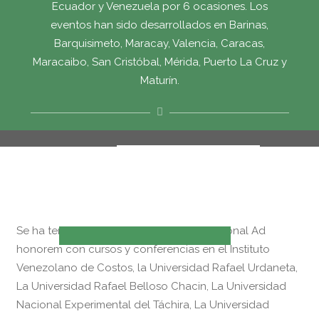
Ecuador y Venezuela por 6 ocasiones. Los
eventos han sido desarrollados en Barinas,
Barquisimeto, Maracay, Valencia, Caracas,
Maracaibo, San Cristóbal, Mérida, Puerto La Cruz y
Maturín.
Se ha tenido presencia en apoyo institucional Ad
honorem con cursos y conferencias en el Instituto
Venezolano de Costos, la Universidad Rafael Urdaneta,
La Universidad Rafael Belloso Chacin, La Universidad
Nacional Experimental del Táchira, La Universidad