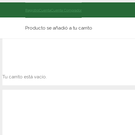
Registro
Cuenta
Cuenta Comprador
[usuario]
Producto
se añadió a tu carrito
CARRO DE COMPRA
Tu carrito está vacío.
AGROINFORMATICA C.A.
+ 58 276 3438112 / +58 251 2311408
+58 414 1779229 / +58 414 0784199
+58 276 3435842
anny.martinez@agrotributos.com.ve