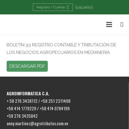
[usuario]
Registro / Cuenta
BOLETÍN 93 REGISTRO CONTABLE Y TRIBUTACIÓN DE
LOS NEGOCIOS AGROPECUARIOS EN MEDIANERÍA.
DESCARGAR PDF
AGROINFORMATICA C.A.
+ 58 276 3438112 / +58 251 2311408
+58 414 1779229 / +58 414 0784199
+58 276 3435842
anny.martinez@agrotributos.com.ve