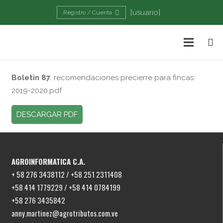
[usuario]
Registro / Cuenta
Boletin 87
. recomendaciones precierre para fincas
2019-2020.pdf
DESCARGAR PDF
AGROINFORMATICA C.A.
+ 58 276 3438112 / +58 251 2311408
+58 414 1779229 / +58 414 0784199
+58 276 3435842
anny.martinez@agrotributos.com.ve